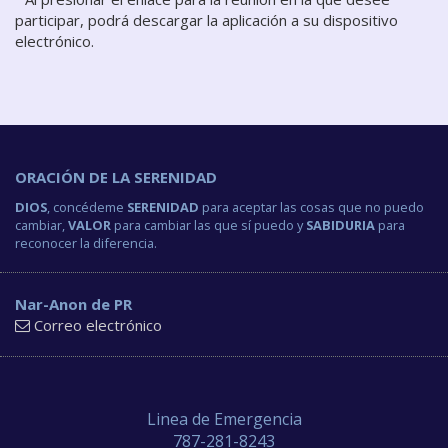
participar, podrá descargar la aplicación a su dispositivo
electrónico.
ORACIÓN DE LA SERENIDAD
DIOS
, concédeme
SERENIDAD
para aceptar las cosas que no puedo
cambiar,
VALOR
para cambiar las que sí puedo y
SABIDURIA
para
reconocer la diferencia.
Nar-Anon de PR
Correo electrónico
Linea de Emergencia
787-281-8243