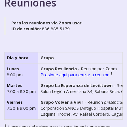
Reuniones
Para las reuniones vía Zoom usar
:
ID de reunión:
886 885 5179
Día y hora
Grupo
Lunes
Grupo Resiliencia
- Reunión por Zoom
1
8:00 pm
Presione aquí para entrar a reunión
Martes
Grupo La Esperanza de Levittown
- Reun
7:00 a 8:30 pm
Salón Legión Americana 84, Sabana Seca, Ca
Viernes
Grupo Volver a Vivir
- Reunión
presencial
7:30 a 9:00 pm
Corporación SANOS (Antiguo Hospital Munici
Esquina Troche, Av. Rafael Cordero, Caguas
1
Al presionar el enlace para la reunión en la que desee